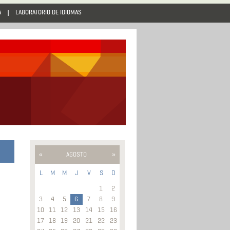
A
LABORATORIO DE IDIOMAS
AGOSTO
«
»
L
M
M
J
V
S
D
1
2
3
4
5
6
7
8
9
10
11
12
13
14
15
16
17
18
19
20
21
22
23