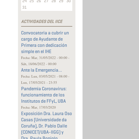
24
25
26
27
28
29
30
31
ACTIVIDADES DEL IICE
Convocatoria a cubrir un
cargo de Ayudante de
Primera con dedicación
simple en el IHE
Fecha:
Mar, 31/05/2022 - 00:00
-
Sáb, 18/06/2022 - 00:00
Ante la Emergencia...
Fecha:
Lun, 03/05/2021 - 08:00
-
Lun, 17/05/2021 - 23:55
Pandemia Coronavirus:
funcionamiento de los
Institutos de FFyL, UBA
Fecha:
Mar, 17/03/2020
Exposición Dra. Laura Oso
Casas (Universidade da
Coruña), Dr. Pablo Dalle
(CONICET/UBA-IIGG) y
Dra. Paula Boniolo