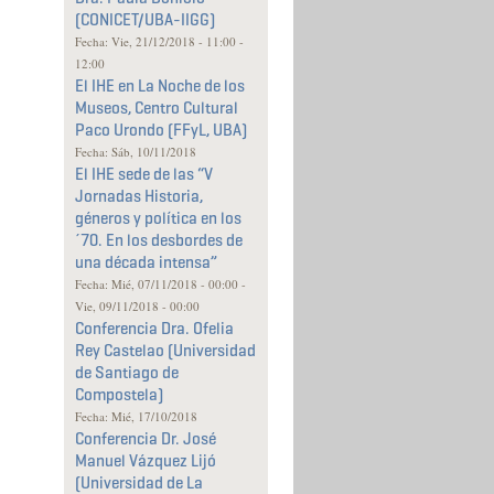
(CONICET/UBA-IIGG)
Fecha:
Vie, 21/12/2018 -
11:00
-
12:00
El IHE en La Noche de los
Museos, Centro Cultural
Paco Urondo (FFyL, UBA)
Fecha:
Sáb, 10/11/2018
El IHE sede de las “V
Jornadas Historia,
géneros y política en los
´70. En los desbordes de
una década intensa”
Fecha:
Mié, 07/11/2018 - 00:00
-
Vie, 09/11/2018 - 00:00
Conferencia Dra. Ofelia
Rey Castelao (Universidad
de Santiago de
Compostela)
Fecha:
Mié, 17/10/2018
Conferencia Dr. José
Manuel Vázquez Lijó
(Universidad de La